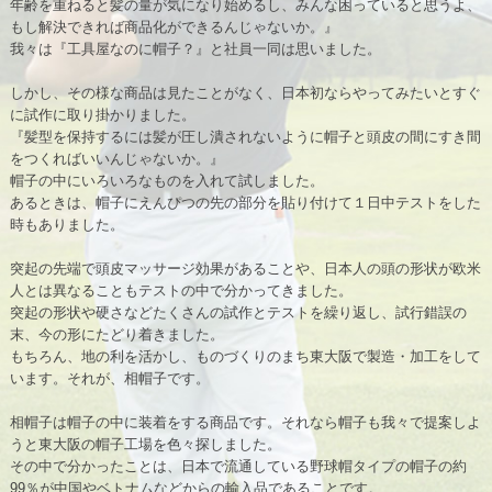
年齢を重ねると髪の量が気になり始めるし、みんな困っていると思うよ、
もし解決できれば商品化ができるんじゃないか。』
我々は『工具屋なのに帽子？』と社員一同は思いました。
しかし、その様な商品は見たことがなく、日本初ならやってみたいとすぐ
に試作に取り掛かりました。
『髪型を保持するには髪が圧し潰されないように帽子と頭皮の間にすき間
をつくればいいんじゃないか。』
帽子の中にいろいろなものを入れて試しました。
あるときは、帽子にえんぴつの先の部分を貼り付けて１日中テストをした
時もありました。
突起の先端で頭皮マッサージ効果があることや、日本人の頭の形状が欧米
人とは異なることもテストの中で分かってきました。
突起の形状や硬さなどたくさんの試作とテストを繰り返し、試行錯誤の
末、今の形にたどり着きました。
もちろん、地の利を活かし、ものづくりのまち東大阪で製造・加工をして
います。それが、相帽子です。
相帽子は帽子の中に装着をする商品です。それなら帽子も我々で提案しよ
うと東大阪の帽子工場を色々探しました。
その中で分かったことは、日本で流通している野球帽タイプの帽子の約
99％が中国やベトナムなどからの輸入品であることです。