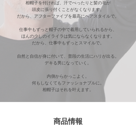
相帽子を付ければ、汗でべったりと髪の毛が
頭皮に張り付くことがなくなります。
だから、アフターファイブを最高にヘアスタイルで。
仕事中もずっと帽子の中で着用していられるから、
ほんの少しのイライラは気にならなくなります。
だから、仕事中もずっとスマイルで。
自然と自信が身に付いて、普段の生活にハリが出る。
デキる男になっていく。
内側からかっこよく。
何もしなくてもファッショナブルに。
相帽子はそれを叶えます。
商品情報